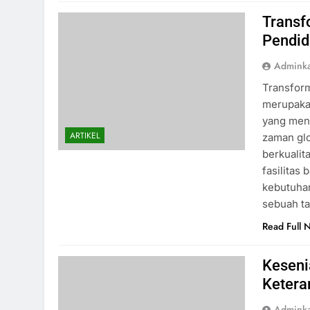
Transf
Pendid
Admink
Transform
merupaka
yang meng
ARTIKEL
zaman glo
berkualit
fasilitas
kebutuhan
sebuah t
Read Full 
Keseni
Ketera
Admink