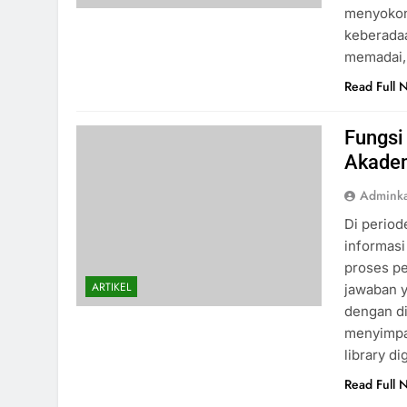
menyokon
keberadaa
memadai, 
Read Full 
Fungsi 
Akadem
Admink
Di period
informasi
proses pe
ARTIKEL
jawaban y
dengan di
menyimpan
library d
Read Full 