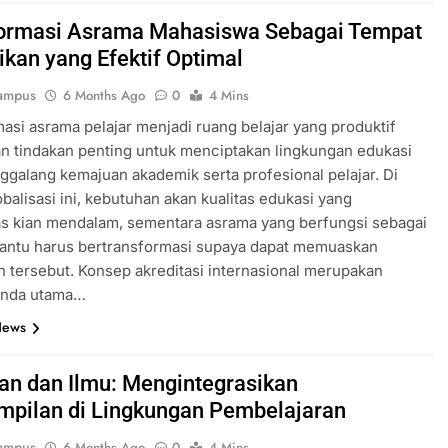
ormasi Asrama Mahasiswa Sebagai Tempat
ikan yang Efektif Optimal
ampus
6 Months Ago
0
4 Mins
asi asrama pelajar menjadi ruang belajar yang produktif
n tindakan penting untuk menciptakan lingkungan edukasi
galang kemajuan akademik serta profesional pelajar. Di
balisasi ini, kebutuhan akan kualitas edukasi yang
as kian mendalam, sementara asrama yang berfungsi sebagai
 bantu harus bertransformasi supaya dapat memuaskan
 tersebut. Konsep akreditasi internasional merupakan
anda utama…
News
an dan Ilmu: Mengintegrasikan
mpilan di Lingkungan Pembelajaran
ampus
6 Months Ago
0
4 Mins