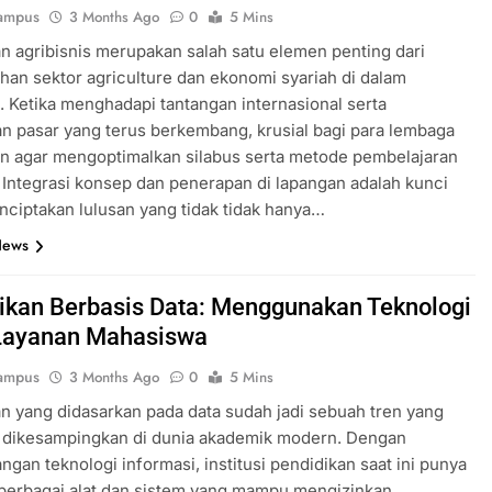
ampus
3 Months Ago
0
5 Mins
n agribisnis merupakan salah satu elemen penting dari
an sektor agriculture dan ekonomi syariah di dalam
. Ketika menghadapi tantangan internasional serta
n pasar yang terus berkembang, krusial bagi para lembaga
n agar mengoptimalkan silabus serta metode pembelajaran
 Integrasi konsep dan penerapan di lapangan adalah kunci
ciptakan lulusan yang tidak tidak hanya…
News
ikan Berbasis Data: Menggunakan Teknologi
Layanan Mahasiswa
ampus
3 Months Ago
0
5 Mins
n yang didasarkan pada data sudah jadi sebuah tren yang
a dikesampingkan di dunia akademik modern. Dengan
gan teknologi informasi, institusi pendidikan saat ini punya
berbagai alat dan sistem yang mampu mengizinkan