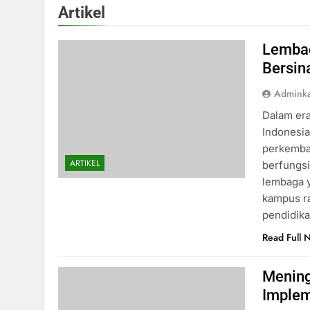
Artikel
Lemba
Bersin
Admink
Dalam era
Indonesia
perkemban
ARTIKEL
berfungsi
lembaga y
kampus r
pendidik
Read Full 
Mening
Implem