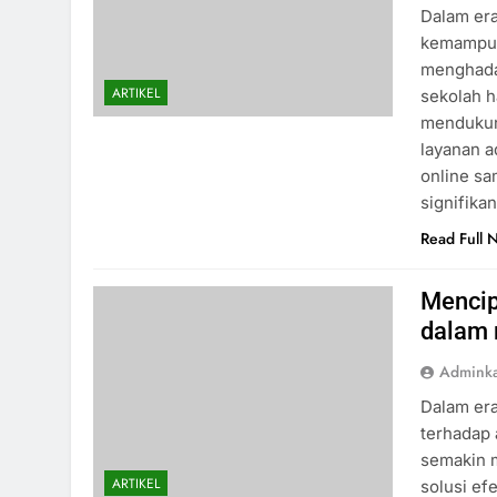
Dalam era
kemampua
menghadap
ARTIKEL
sekolah 
mendukung
layanan a
online sa
signifika
Read Full 
Mencip
dalam 
Admink
Dalam era
terhadap 
semakin m
ARTIKEL
solusi ef