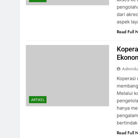
pengolaha
dari akre
aspek la
Read Full 
Kopera
Ekonom
Admink
Koperasi 
membangu
Melalui k
ARTIKEL
pengelol
hanya me
pengalam
bertinda
Read Full 