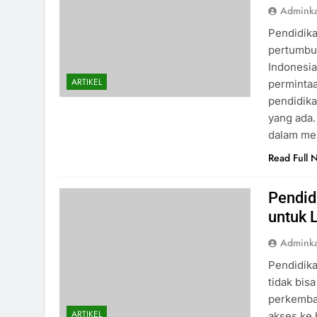
Admink
Pendidika
pertumbuh
Indonesia
ARTIKEL
permintaa
pendidika
yang ada.
dalam men
Read Full 
Pendid
untuk 
Admink
Pendidika
tidak bis
perkemban
ARTIKEL
akses ke 