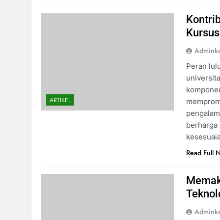
Kontri
Kursus
Admink
Peran lul
universit
komponen 
ARTIKEL
mempromo
pengalama
berharga 
kesesuaia
Read Full 
Memaks
Teknol
Admink