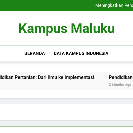
Lembaga Ramah Alam: Mewu
Meningkatkan Pendi
Pendidikan Berbasis 
Koperasi Mahasiswa: Menc
Lembaga Ramah Alam: Mewu
Kampus Maluku
Meningkatkan Pendi
Pendidikan Berbasis 
Koperasi Mahasiswa: Menc
BERANDA
DATA KAMPUS INDONESIA
an: Dari Ilmu ke Implementasi
Pendidikan Berbasis Da
3 Months Ago