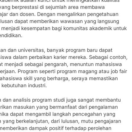
kademik adalah kunci untuk meningkatkan kualitas
ni yang berprestasi di sejumlah area membawa
gajar dan dosen. Dengan mengalirkan pengetahuan
 lulusan dapat memberikan wawasan yang langsung
un menjadi kesempatan bagi komunitas akademik untuk
ndidikan.
san dan universitas, banyak program baru dapat
wa dalam perbaikan karier mereka. Sebagai contoh,
pat menjadi sebagai pengarah, menuntun mahasiswa
rjaan. Program seperti program magang atau job fair
ahasiswa skill yang berharga, seraya memastikan
 kebutuhan industri.
ian dan analisis program studi juga sangat membantu
erikan masukan yang bermanfaat dari pengalaman
ademika dapat mengambil langkah pencegahan yang
yang berkelanjutan, dari lulusan, mutu pengajaran
memberikan dampak positif terhadap perolehan