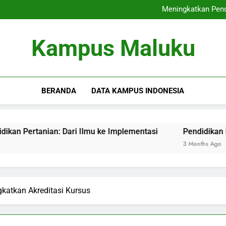
Lembaga Ramah Alam: Mewu
Meningkatkan Pendi
Pendidikan Berbasis 
Koperasi Mahasiswa: Menc
Lembaga Ramah Alam: Mewu
Kampus Maluku
Meningkatkan Pendi
Pendidikan Berbasis 
Koperasi Mahasiswa: Menc
BERANDA
DATA KAMPUS INDONESIA
an: Dari Ilmu ke Implementasi
Pendidikan Berbasis Da
3 Months Ago
katkan Akreditasi Kursus