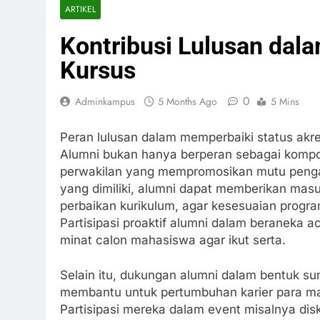
ARTIKEL
Kontribusi Lulusan dal
Kursus
0
Adminkampus
5 Months Ago
5 Mins
Peran lulusan dalam memperbaiki status akred
Alumni bukan hanya berperan sebagai kompo
perwakilan yang mempromosikan mutu penga
yang dimiliki, alumni dapat memberikan mas
perbaikan kurikulum, agar kesesuaian progra
Partisipasi proaktif alumni dalam beraneka 
minat calon mahasiswa agar ikut serta.
Selain itu, dukungan alumni dalam bentuk s
membantu untuk pertumbuhan karier para m
Partisipasi mereka dalam event misalnya dis