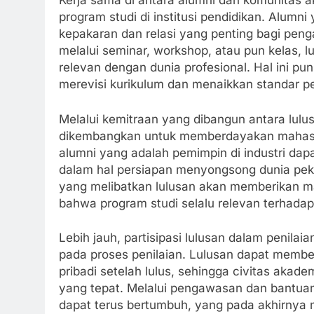
Kerja sama di antara alumni dan komunitas a
program studi di institusi pendidikan. Alum
kepakaran dan relasi yang penting bagi pen
melalui seminar, workshop, atau pun kelas,
relevan dengan dunia profesional. Hal ini p
merevisi kurikulum dan menaikkan standar pe
Melalui kemitraan yang dibangun antara lulu
dikembangkan untuk memberdayakan mahasis
alumni yang adalah pemimpin di industri da
dalam hal persiapan menyongsong dunia peke
yang melibatkan lulusan akan memberikan m
bahwa program studi selalu relevan terhadap
Lebih jauh, partisipasi lulusan dalam penila
pada proses penilaian. Lulusan dapat memb
pribadi setelah lulus, sehingga civitas ak
yang tepat. Melalui pengawasan dan bantuan 
dapat terus bertumbuh, yang pada akhirnya 