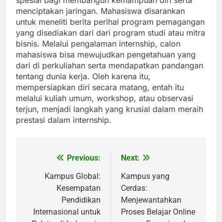
spesial bagi membangun kemampuan diri serta
menciptakan jaringan. Mahasiswa disarankan
untuk meneliti berita perihal program pemagangan
yang disediakan dari dari program studi atau mitra
bisnis. Melalui pengalaman internship, calon
mahasiswa bisa mewujudkan pengetahuan yang
dari di perkuliahan serta mendapatkan pandangan
tentang dunia kerja. Oleh karena itu,
mempersiapkan diri secara matang, entah itu
melalui kuliah umum, workshop, atau observasi
terjun, menjadi langkah yang krusial dalam meraih
prestasi dalam internship.
Previous:
Next:
Post
navigation
Kampus Global:
Kampus yang
Kesempatan
Cerdas:
Pendidikan
Menjewantahkan
Internasional untuk
Proses Belajar Online